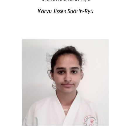
Kōryu Jissen Shōrin-Ryū